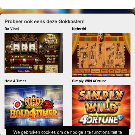
Probeer ook eens deze Gokkasten!
Da Vinci
Nefertiti
Hold 4 Timer
Simply Wild 4Ortune
We gebruiken cookies om de nodige site functionaliteit te