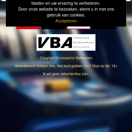
bieden en uw ervaring te verbeteren.
Door onze website te bezoeken, stemt u in met ons
gebruik van cookies.
Accepteren
Copyright
Eurocazino Gokkasten
Verantwoord Gokken Info, Wat kost gokken jou? Stop op tijd, 18+
Ik wil geen advertenties zien.