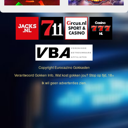
Copyright
Eurocazino Gokkasten
Verantwoord Gokken Info, Wat kost gokken jou? Stop op tijd, 18+
Ik wil geen advertenties zien.