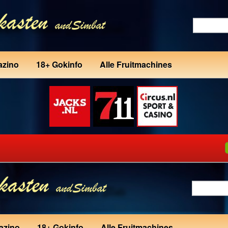
azino
18+ Gokinfo
Alle Fruitmachines