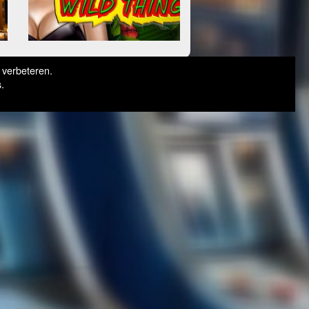
 verbeteren.
.