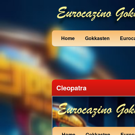
Home
Gokkasten
Euroc
Cleopatra