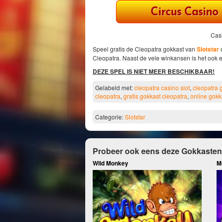
Welkomst Bonu
Cas
Speel gratis de Cleopatra gokkast van
Slotstar
o
Cleopatra. Naast de vele winkansen is het ook
DEZE SPEL IS NIET MEER BESCHIKBAAR!
Gelabeld met:
cleopatra casino slot
,
cleopatra 
cleopatra
,
gratis gokkast cleopatra
,
online gokk
Categorie:
Slotstar
Probeer ook eens deze Gokkasten
Wild Monkey
Mu