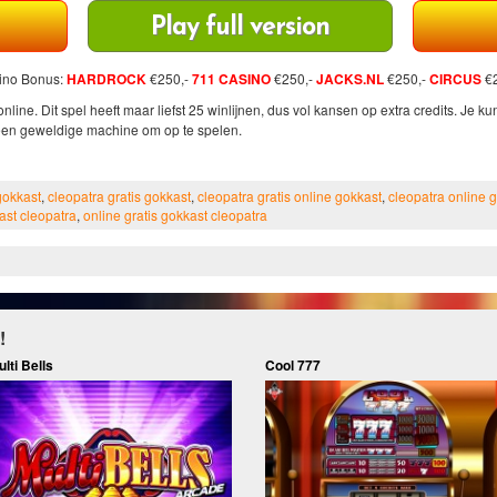
s
Play full version
W
ino Bonus:
HARDROCK
€250,-
711 CASINO
€250,-
JACKS.NL
€250,-
CIRCUS
€2
nline. Dit spel heeft maar liefst 25 winlijnen, dus vol kansen op extra credits. Je ku
 een geweldige machine om op te spelen.
gokkast
,
cleopatra gratis gokkast
,
cleopatra gratis online gokkast
,
cleopatra online 
ast cleopatra
,
online gratis gokkast cleopatra
!
lti Bells
Cool 777