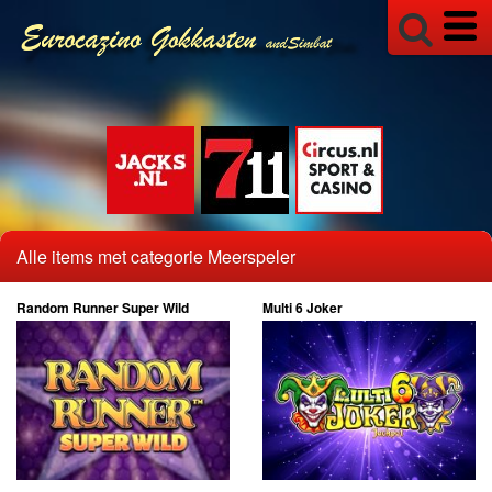
Alle items met categorie Meerspeler
Random Runner Super Wild
Multi 6 Joker