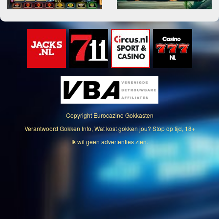
Copyright
Eurocazino Gokkasten
Verantwoord Gokken Info, Wat kost gokken jou? Stop op tijd, 18+
Ik wil geen advertenties zien.