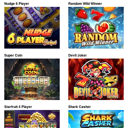
Nudge 6 Player
Random Wild Winner
Super Coin
Devil Joker
Starfruit 4 Player
Shark Casher