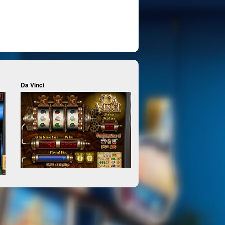
Da Vinci