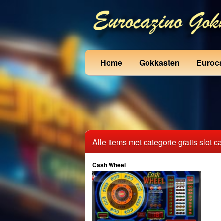
Home
Gokkasten
Euroc
Alle items met categorie gratis slot 
Cash Wheel