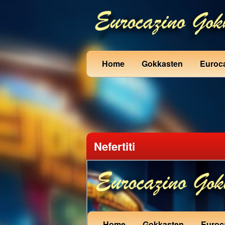
Home
Gokkasten
Euroc
Nefertiti