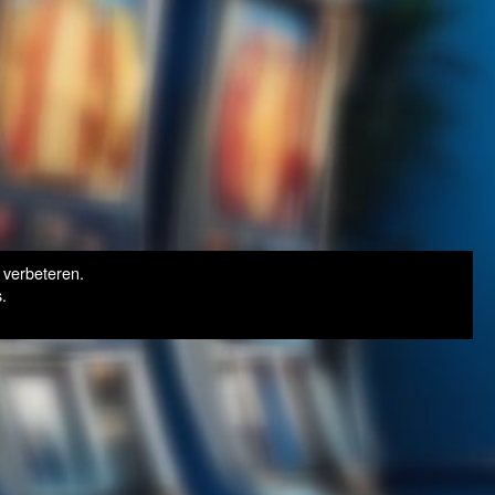
 verbeteren.
.