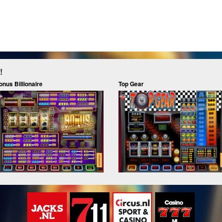
!
onus Billionaire
Top Gear