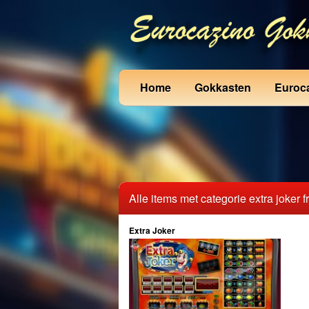
Home
Gokkasten
Euroc
Alle items met categorie extra joker 
Extra Joker