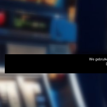
We gebruike