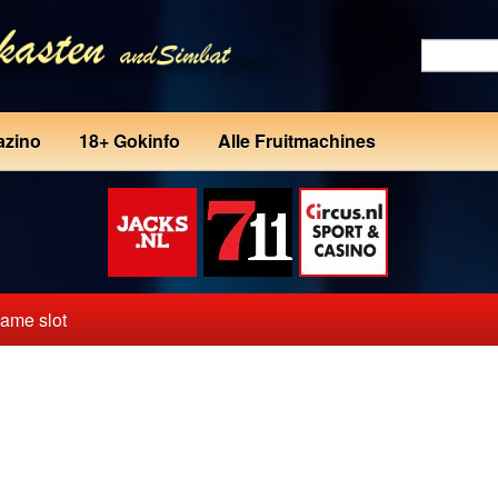
azino
18+ Gokinfo
Alle Fruitmachines
game slot