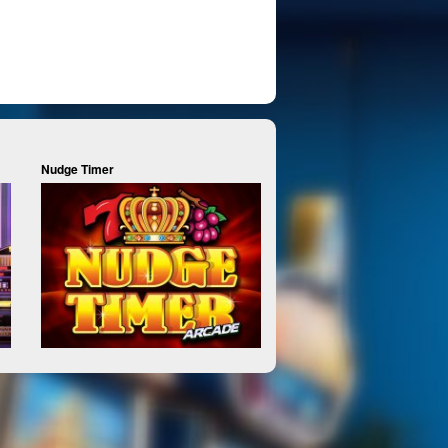
Nudge Timer