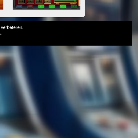
 verbeteren.
.