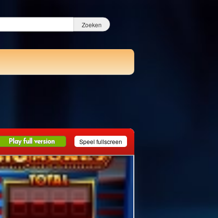
Speel fullscreen
Play full version