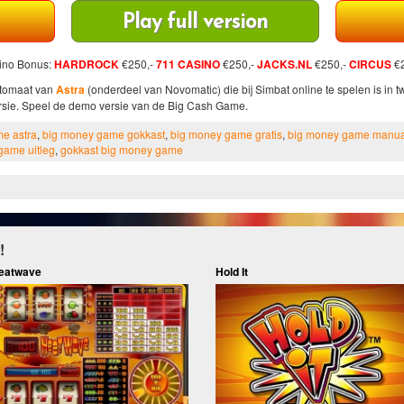
s
Play full version
W
ino Bonus:
HARDROCK
€250,-
711 CASINO
€250,-
JACKS.NL
€250,-
CIRCUS
€2
tomaat van
Astra
(onderdeel van Novomatic) die bij Simbat online te spelen is in 
sie. Speel de demo versie van de Big Cash Game.
e astra
,
big money game gokkast
,
big money game gratis
,
big money game manua
game uitleg
,
gokkast big money game
!
eatwave
Hold It