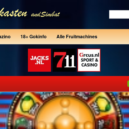
azino
18+ Gokinfo
Alle Fruitmachines