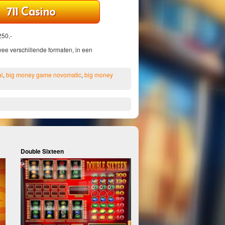
elkomst Bonus
50,-
twee verschillende formaten, in een
l
,
big money game novomatic
,
big money
Double Sixteen