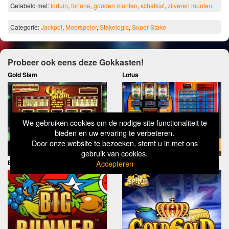
Gelabeld met:
fortuin
,
fortune
,
gouden munten
,
schatkist
,
zilveren munten
Categorie:
Jackpot
,
Meerspeler
,
Stakelogic
,
Super Stake
Probeer ook eens deze Gokkasten!
Gold Slam
Lotus
We gebruiken cookies om de nodige site functionaliteit te
bieden en uw ervaring te verbeteren.
Door onze website te bezoeken, stemt u in met ons
gebruik van cookies.
Accepteren
Big Runner
Gold 6 Old