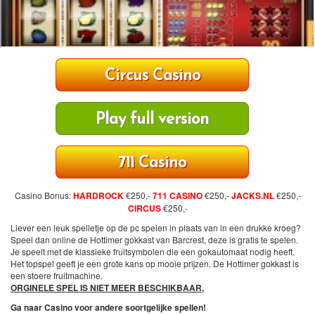
Circus Casino
Play full version
711 Casino
Casino Bonus:
HARDROCK
€250,-
711 CASINO
€250,-
JACKS.NL
€250,-
CIRCUS
€250,-
Liever een leuk spelletje op de pc spelen in plaats van in een drukke kroeg?
Speel dan online de Hottimer gokkast van Barcrest, deze is gratis te spelen.
Je speelt met de klassieke fruitsymbolen die een gokautomaat nodig heeft.
Het topspel geeft je een grote kans op mooie prijzen. De Hottimer gokkast is
een stoere fruitmachine.
ORGINELE SPEL IS NIET MEER BESCHIKBAAR
,
Ga naar Casino voor andere soortgelijke spellen!