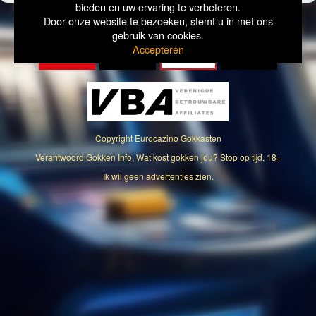
bieden en uw ervaring te verbeteren.
Door onze website te bezoeken, stemt u in met ons
gebruik van cookies.
Accepteren
Copyright
Eurocazino Gokkasten
Verantwoord Gokken Info, Wat kost gokken jou? Stop op tijd, 18+
Ik wil geen advertenties zien.