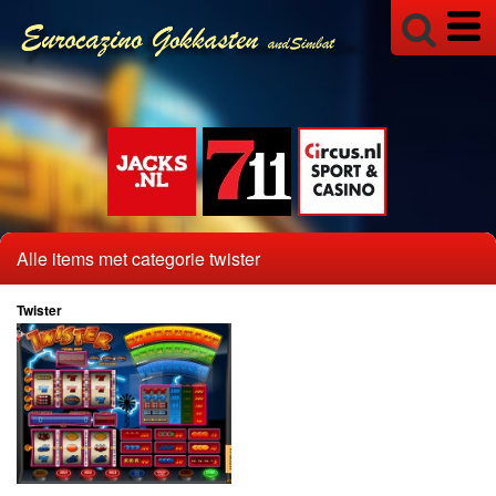
Alle items met categorie twister
Twister