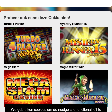
Probeer ook eens deze Gokkasten!
Turbo 4 Player
Mystery Runner 15
Mega Slam
Magic Mirror Wild
We gebruiken cookies om de nodige site functionaliteit te