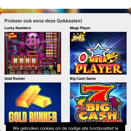
Probeer ook eens deze Gokkasten!
Lucky Numbers
Mega Player
Gold Runner
Big Cash Game
We gebruiken cookies om de nodige site functionaliteit te