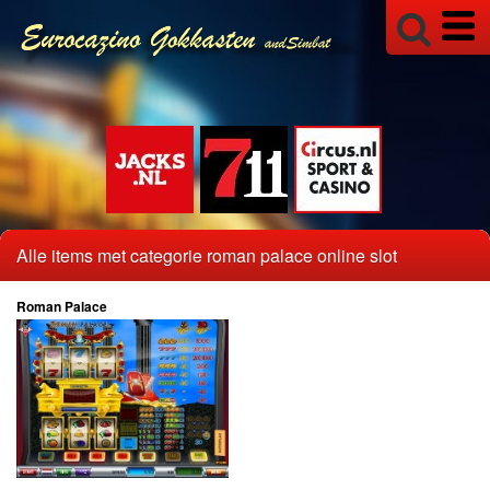
Alle items met categorie roman palace online slot
Roman Palace