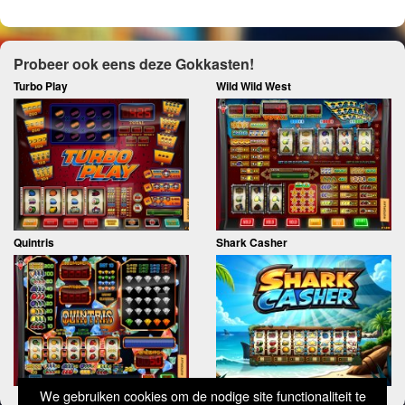
Probeer ook eens deze Gokkasten!
Turbo Play
Wild Wild West
Quintris
Shark Casher
We gebruiken cookies om de nodige site functionaliteit te