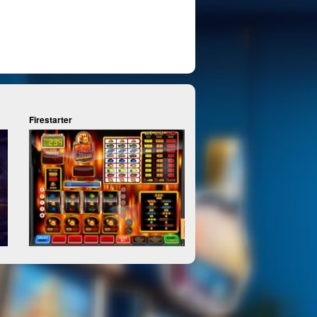
Firestarter