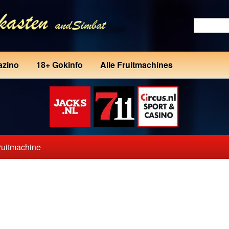
azino
18+ Gokinfo
Alle Fruitmachines
fruitmachine