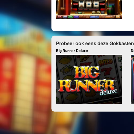
Probeer ook eens deze Gokkasten
Big Runner Deluxe
D