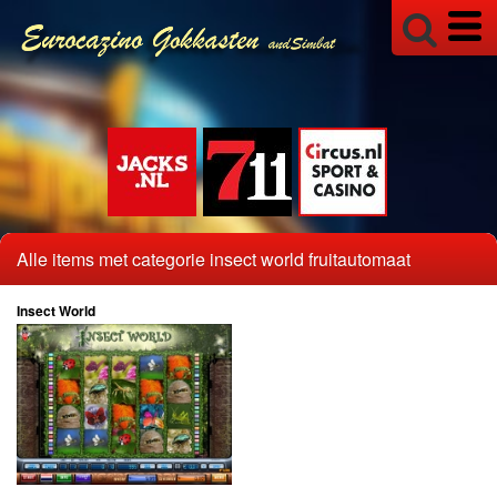
Alle items met categorie insect world fruitautomaat
Insect World