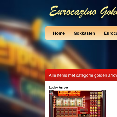
Home
Gokkasten
Euroc
Alle items met categorie golden arro
Lucky Arrow