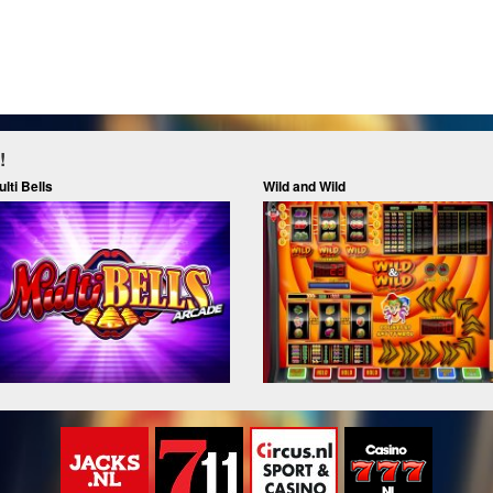
!
lti Bells
Wild and Wild