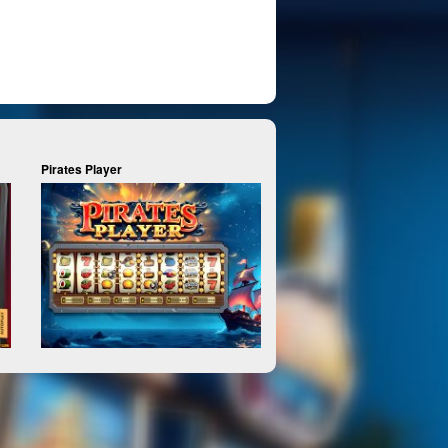
Pirates Player