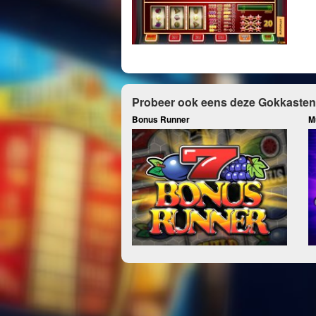
Probeer ook eens deze Gokkasten
Bonus Runner
Mu