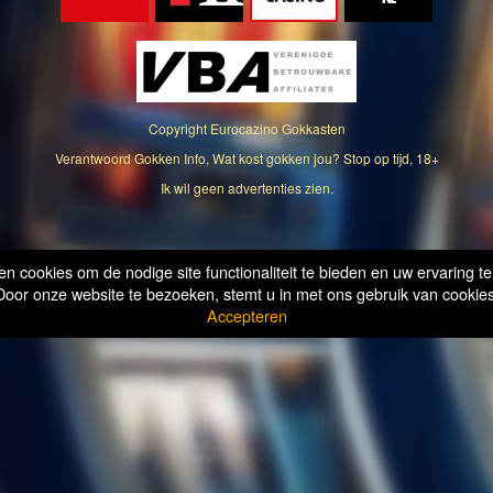
Copyright
Eurocazino Gokkasten
Verantwoord Gokken Info, Wat kost gokken jou? Stop op tijd, 18+
Ik wil geen advertenties zien.
n cookies om de nodige site functionaliteit te bieden en uw ervaring te
Door onze website te bezoeken, stemt u in met ons gebruik van cookies
Accepteren