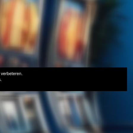
 verbeteren.
.