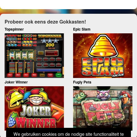
Probeer ook eens deze Gokkasten!
Topspinner
Epic Slam
Joker Winner
Fugly Pets
We gebruiken cookies om de nodige site functionaliteit te