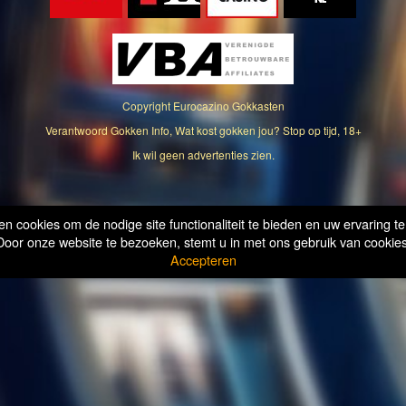
Copyright
Eurocazino Gokkasten
Verantwoord Gokken Info, Wat kost gokken jou? Stop op tijd, 18+
Ik wil geen advertenties zien.
n cookies om de nodige site functionaliteit te bieden en uw ervaring te
Door onze website te bezoeken, stemt u in met ons gebruik van cookies
Accepteren