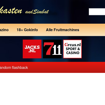
azino
18+ Gokinfo
Alle Fruitmachines
 random flashback