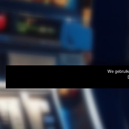
We gebruike