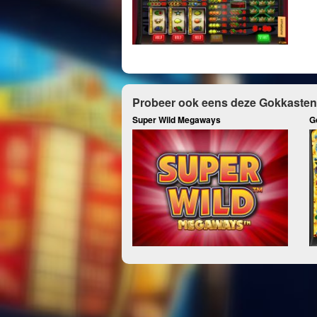
Probeer ook eens deze Gokkasten
Super Wild Megaways
G