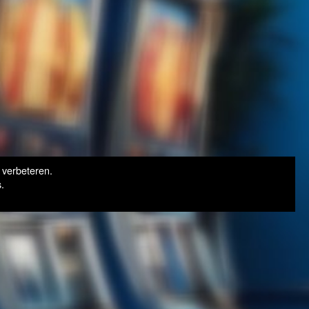
 verbeteren.
.