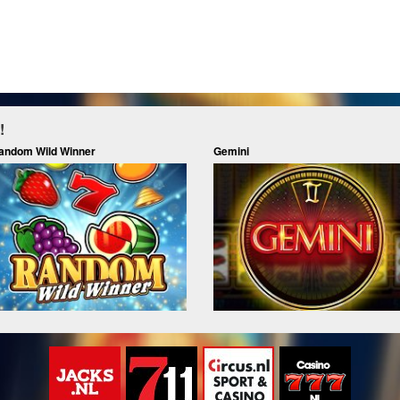
!
andom Wild Winner
Gemini