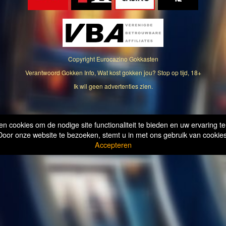
Copyright
Eurocazino Gokkasten
Verantwoord Gokken Info, Wat kost gokken jou? Stop op tijd, 18+
Ik wil geen advertenties zien.
n cookies om de nodige site functionaliteit te bieden en uw ervaring te
Door onze website te bezoeken, stemt u in met ons gebruik van cookies
Accepteren