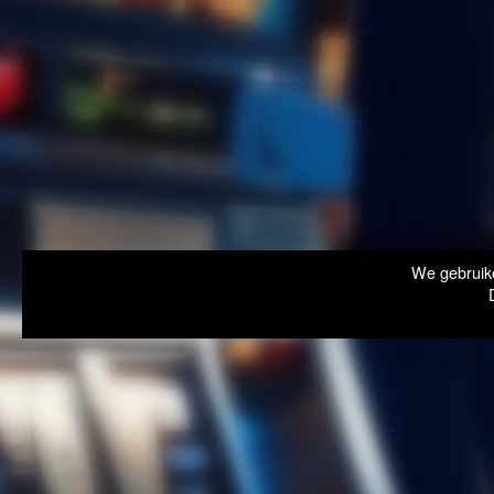
We gebruike