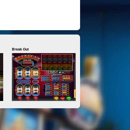
Break Out