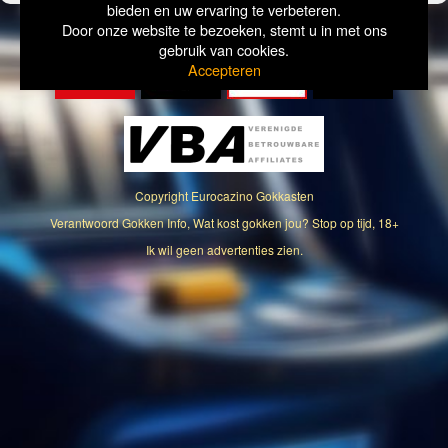
bieden en uw ervaring te verbeteren.
Door onze website te bezoeken, stemt u in met ons
gebruik van cookies.
Accepteren
Copyright
Eurocazino Gokkasten
Verantwoord Gokken Info, Wat kost gokken jou? Stop op tijd, 18+
Ik wil geen advertenties zien.