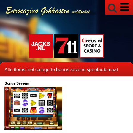
Alle items met categorie bonus sevens speelautomaat
Bonus Sevens