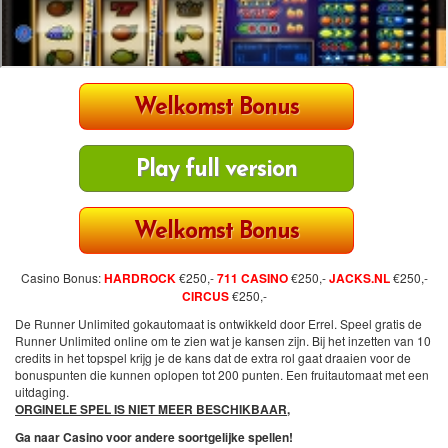
Welkomst Bonus
Play full version
Welkomst Bonus
Casino Bonus:
HARDROCK
€250,-
711 CASINO
€250,-
JACKS.NL
€250,-
CIRCUS
€250,-
De Runner Unlimited gokautomaat is ontwikkeld door Errel. Speel gratis de
Runner Unlimited online om te zien wat je kansen zijn. Bij het inzetten van 10
credits in het topspel krijg je de kans dat de extra rol gaat draaien voor de
bonuspunten die kunnen oplopen tot 200 punten. Een fruitautomaat met een
uitdaging.
ORGINELE SPEL IS NIET MEER BESCHIKBAAR
,
Ga naar Casino voor andere soortgelijke spellen!