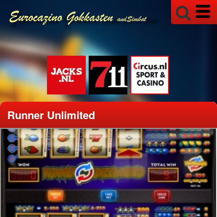
Runner Unlimited