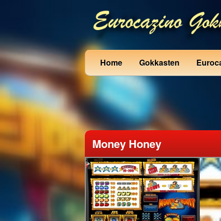
Home
Gokkasten
Euroc
Money Honey