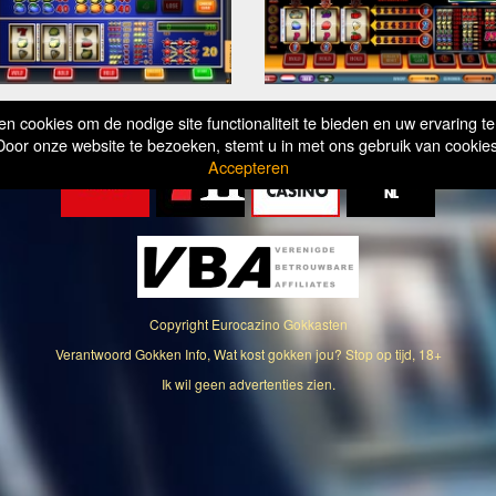
n cookies om de nodige site functionaliteit te bieden en uw ervaring te
Door onze website te bezoeken, stemt u in met ons gebruik van cookies
Accepteren
Copyright
Eurocazino Gokkasten
Verantwoord Gokken Info, Wat kost gokken jou? Stop op tijd, 18+
Ik wil geen advertenties zien.