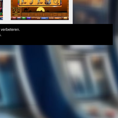
 verbeteren.
.