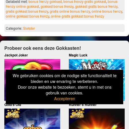
Gelabeld met:
bonus frenzy gokkast
,
bonus frenzy gratis gokkast
,
bonus
frenzy online gokkast
,
gokkast bonus frenzy
,
gokkast gratis bonus frenzy
,
gratis gokkast bonus frenzy
,
gratis online bonus frenzy
,
online bonus frenzy
,
online gokkast bonus frenzy
,
online gratis gokkast bonus frenzy
Categorie:
Slotstar
Probeer ook eens deze Gokkasten!
Jackpot Joker
Magic Luck
We gebruiken cookies om de nodige site functionaliteit te
bieden en uw ervaring te verbeteren.
Door onze website te bezoeken, stemt u in met ons
gebruik van cookies.
Accepteren
Gold 6 Old
Runner 6 Runner